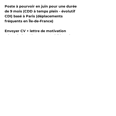
Poste à pourvoir en juin pour une durée 
de 9 mois (CDD à temps plein - évolutif 
CDI) basé à Paris (déplacements 
fréquents en Île-de-France) 
Envoyer CV + lettre de motivation 
adressée à M. Thoretton, Président du 
Groupement REMPART Île-de-France 
par courriel avant le 22 mai à : 
grif@rempart.com
fiche de poste détaillée : 
Recrutement Chargé.e missionPédagogie GRIF
.pdf
Télécharger PDF • 74KB
Commentaires