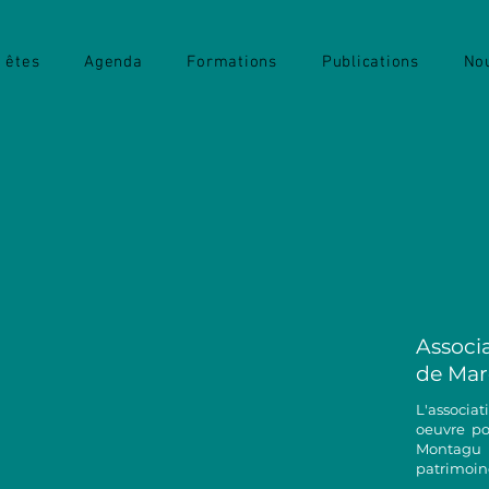
 êtes
Agenda
Formations
Publications
Nou
en famille au Château de Montagu
A
ssoci
de Mar
L'associa
oeuvre po
Montagu a
patrimoine