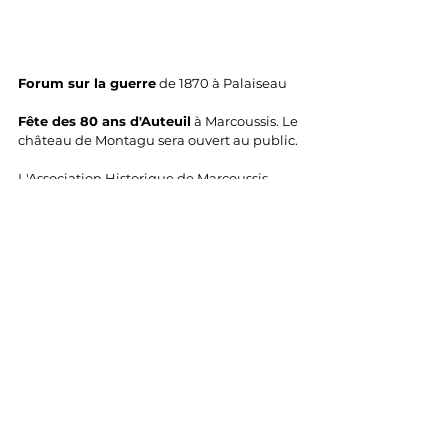
Forum sur la guerre
 de 1870 à Palaiseau
Fête des 80 ans d'Auteuil
 à Marcoussis. Le 
château de Montagu sera ouvert au public.
L'Association Historique de Marcoussis 
participe à ces deux évènements samedi 
prochain. 
Commentaires
Rédigez un commentaire...